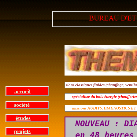
BUREAU D'E
accueil
société
études
NOUVEAU : DI
projets
en 48 heures